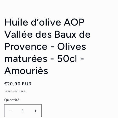
modale
Huile d’olive AOP
Vallée des Baux de
Provence - Olives
maturées - 50cl -
Amouriès
Prix
€20,90 EUR
habituel
Taxes incluses.
Quantité
Réduire
Augmenter