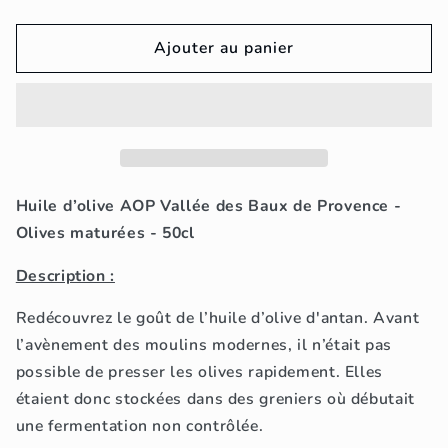
la
la
quantité
quantité
de
de
Ajouter au panier
Huile
Huile
d’olive
d’olive
AOP
AOP
Vallée
Vallée
des
des
Baux
Baux
de
de
Huile d’olive AOP Vallée des Baux de Provence -
Provence
Provence
Olives maturées - 50cl
-
-
Olives
Olives
Description :
maturées
maturées
-
-
Redécouvrez le goût de l’huile d’olive d'antan. Avant
50cl
50cl
l’avènement des moulins modernes, il n’était pas
-
-
possible de presser les olives rapidement. Elles
Amouriès
Amouriès
étaient donc stockées dans des greniers où débutait
une fermentation non contrôlée.