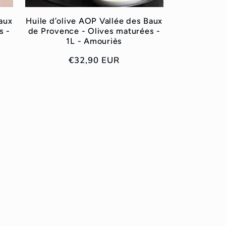
aux
Huile d’olive AOP Vallée des Baux
s -
de Provence - Olives maturées -
1L - Amouriès
Prix
€32,90 EUR
habituel