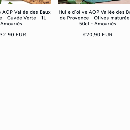
ve AOP Vallée des Baux
Huile d’olive AOP Vallée des B
 - Cuvée Verte - 1L -
de Provence - Olives maturée
Amouriès
50cl - Amouriès
rix
32,90 EUR
Prix
€20,90 EUR
abituel
habituel