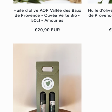
Huile d’olive AOP Vallée des Baux
Huile d’oli
de Provence - Cuvée Verte Bio -
de Provence
50cl - Amouriès
Prix
€20,90 EUR
P
€
habituel
h