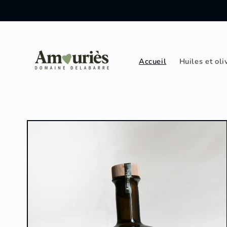
et
passer
au
contenu
Accueil
Huiles et oli