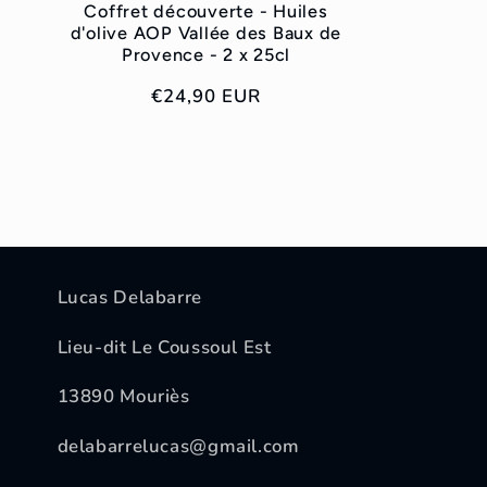
Coffret découverte - Huiles
d'olive AOP Vallée des Baux de
Provence - 2 x 25cl
Prix
€24,90 EUR
habituel
Lucas Delabarre
Lieu-dit Le Coussoul Est
13890 Mouriès
delabarrelucas@gmail.com