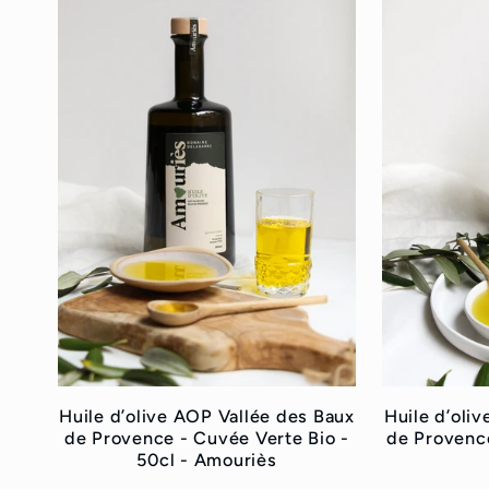
e
c
t
i
o
n
Huile d’olive AOP Vallée des Baux
Huile d’oli
de Provence - Cuvée Verte Bio -
de Provence
:
50cl - Amouriès