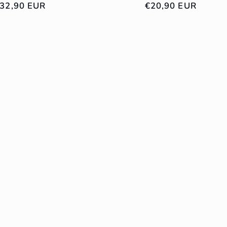
rix
32,90 EUR
Prix
€20,90 EUR
abituel
habituel