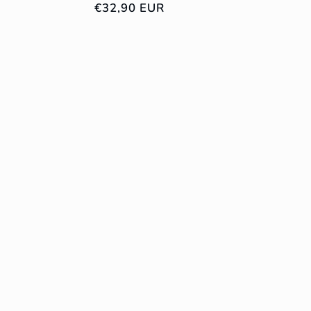
Prix
€32,90 EUR
habituel