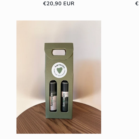
Prix
€20,90 EUR
P
€
habituel
h